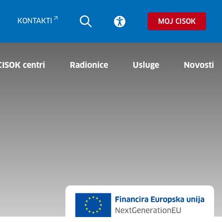
KONTAKTI
MOJ CISOK
CISOK centri
Radionice
Usluge
Novosti