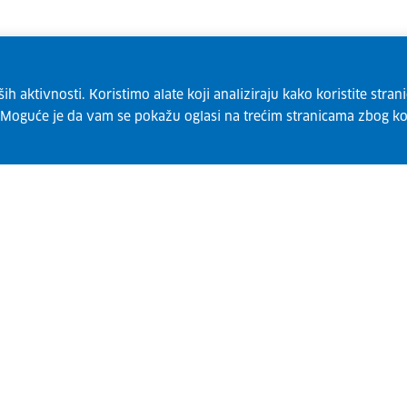
 aktivnosti. Koristimo alate koji analiziraju kako koristite strani
. Moguće je da vam se pokažu oglasi na trećim stranicama zbog ko
Pretplatite se na naš bilten
Suglasan sam s tim da se moji osobni podatci
obrađuju u skladu s Izjavom o zaštiti podataka za
potrebe izrade popisa primatelja biltena EURES i
Vi