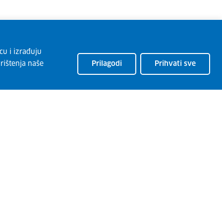
cu i izrađuju
rištenja naše
Prilagodi
Prihvati sve