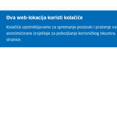
Ova web-lokacija koristi kolačiće
Kolačiće upotrebljavamo za spremanje postavki i praćenje vaših
anonimizirane izvještaje za poboljšanje korisničkog iskustva
stranice.
CISOK centri
O CISOK-u
Radionice
Kontakti
Usluge
Razvoj karijere
Garancija za mlade
Euro Guidance Network
Novosti
Izjava o pristupačnosti