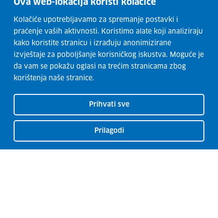
Ova web-lokacija koristi kolačiće
Kolačiće upotrebljavamo za spremanje postavki i
praćenje vaših aktivnosti. Koristimo alate koji analiziraju
kako koristite stranicu i izrađuju anonimizirane
izvještaje za poboljšanje korisničkog iskustva. Moguće je
da vam se pokažu oglasi na trećim stranicama zbog
korištenja naše stranice.
Prihvati sve
Prilagodi
CISOK centri
O CISOK-u
Radionice
Kontakti
Usluge
Razvoj karijere