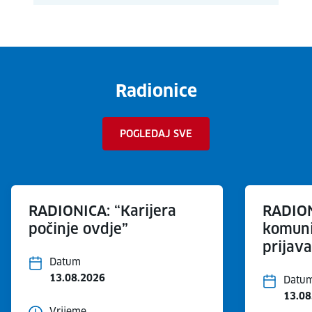
Radionice
POGLEDAJ SVE
RADIONICA: “Karijera
RADION
počinje ovdje”
komuni
prijav
Datum
13.08.2026
Datu
13.08
Vrijeme