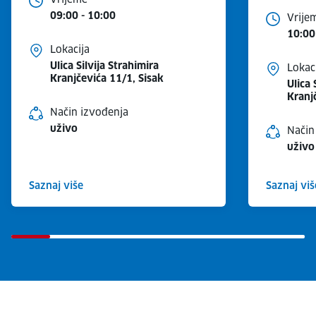
09:00 - 10:00
Vrije
10:00
Lokacija
Ulica Silvija Strahimira
Lokac
Kranjčevića 11/1, Sisak
Ulica 
Kranj
Način izvođenja
uživo
Način
uživo
Saznaj više
Saznaj viš