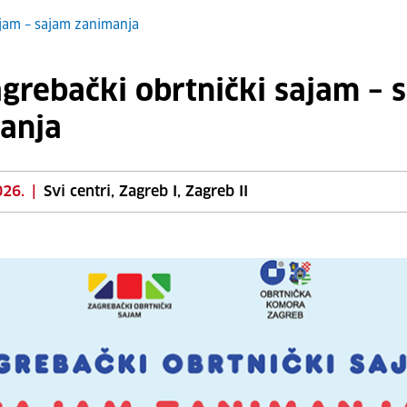
ajam – sajam zanimanja
agrebački obrtnički sajam – 
anja
026.
|
Svi centri, Zagreb I, Zagreb II