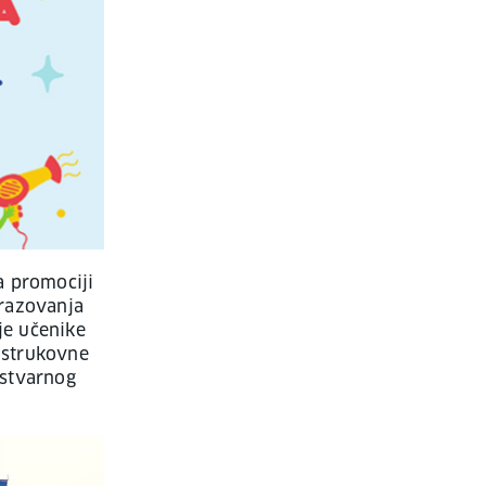
a promociji
brazovanja
je učenike
i strukovne
 stvarnog