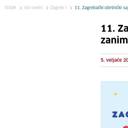
CISOK
Svi centri
Zagreb I
11. Zagrebački obrtnički s
11. Z
zanim
5. veljače 2