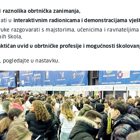
i
raznolika obrtnička zanimanja,
vati u
interaktivnim radionicama i demonstracijama vješt
ruke razgovarati s majstorima, učenicima i ravnateljima
ih škola,
ktičan uvid u obrtničke profesije i mogućnosti školovan
, pogledajte u nastavku.