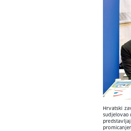
Hrvatski za
sudjelovao 
predstavlja
promicanjem