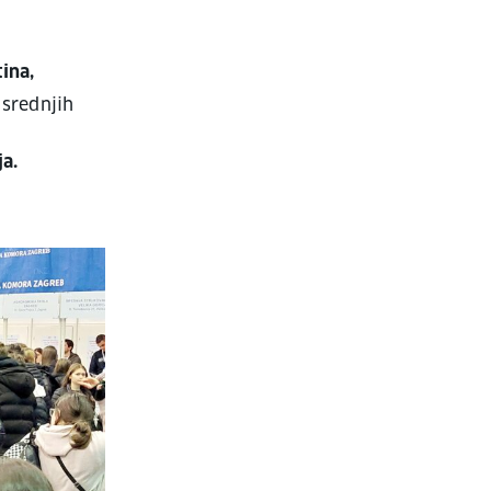
ina,
 srednjih
ja.