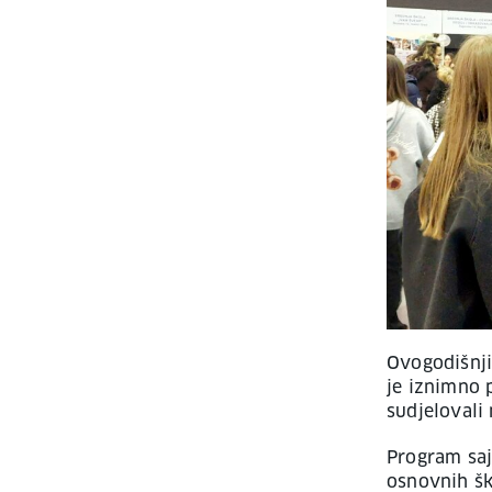
Ovogodišnji
je iznimno 
sudjelovali
Program saj
osnovnih ško