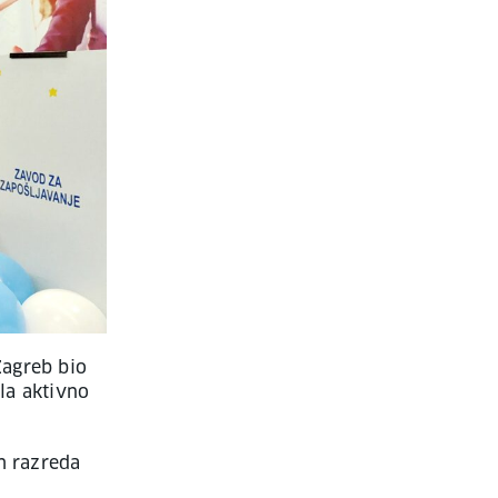
Zagreb bio
la aktivno
h razreda