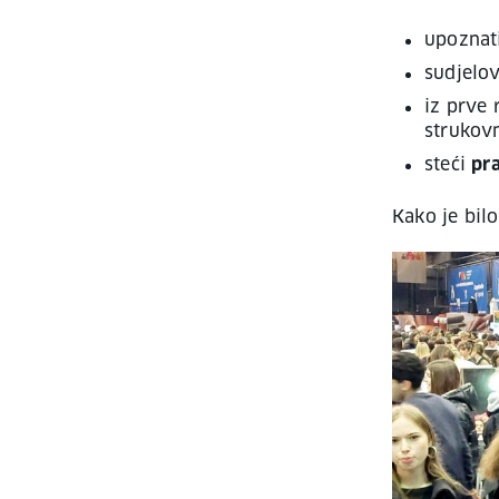
upoznat
sudjelo
iz prve 
strukovn
steći
pra
Kako je bilo