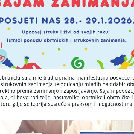
obrtnički sajam je tradicionalna manifestacija posvećen
i strukovnih zanimanja te poticanju mladih na odabir o
irektno prema zanimanju i zapošljavanju. Sajam povezu
la, njihove roditelje, nastavnike, obrtnike i obrtničke 
storu gdje se teorija susreće s praksom i mogućnostima