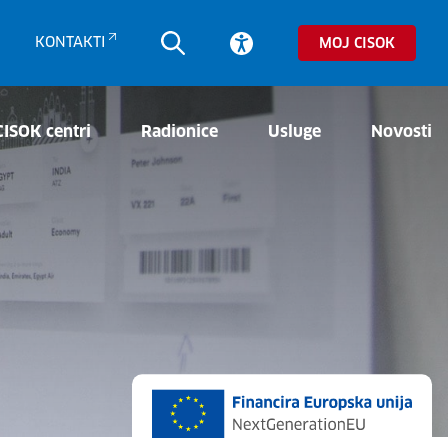
KONTAKTI
MOJ CISOK
CISOK centri
Radionice
Usluge
Novosti