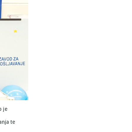
o je
anja te