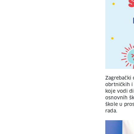
Zagrebački 
obrtničkih 
koje vodi d
osnovnih ško
škole u pro
rada.