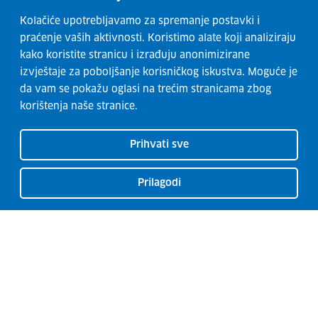
Kolačiće upotrebljavamo za spremanje postavki i
praćenje vaših aktivnosti. Koristimo alate koji analiziraju
kako koristite stranicu i izrađuju anonimizirane
izvještaje za poboljšanje korisničkog iskustva. Moguće je
da vam se pokažu oglasi na trećim stranicama zbog
korištenja naše stranice.
Prihvati sve
Prilagodi
CISOK centri
O CISOK-u
Radionice
Kontakti
Usluge
Razvoj karijere
Garancija za mlade
Euro Guidance Network