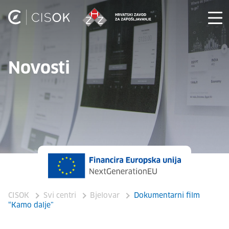
Novosti
CISOK
Svi centri
Bjelovar
Dokumentarni film
“Kamo dalje”