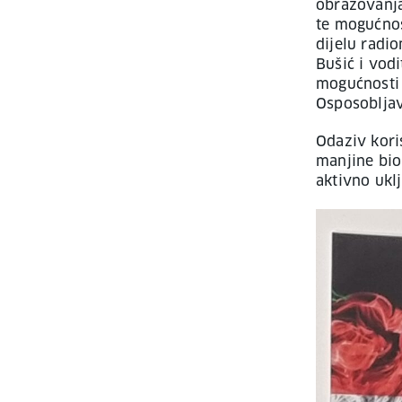
obrazovanja
te mogućnos
dijelu radi
Bušić i vodi
mogućnosti 
Osposobljav
Odaziv kori
manjine bio 
aktivno ukl