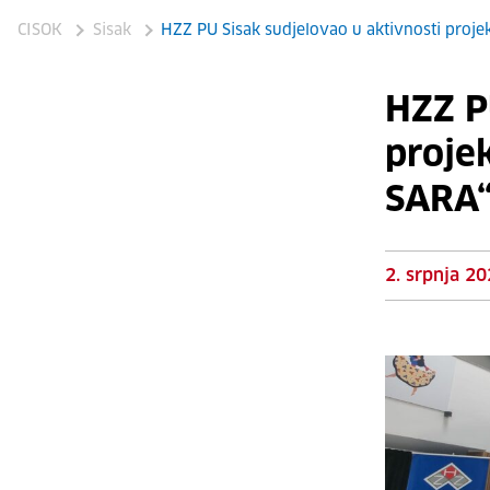
CISOK
Sisak
HZZ PU Sisak sudjelovao u aktivnosti proj
HZZ P
proje
SARA“
2. srpnja 20