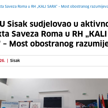
ekta Saveza Roma u RH „KALI SARA“ – Most obostranog razumijev
U Sisak sudjelovao u aktivno
kta Saveza Roma u RH „KALI
 – Most obostranog razumij
26.
|
Sisak