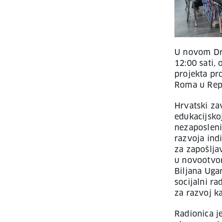
U novom Dr
12:00 sati,
projekta p
Roma u Repu
Hrvatski za
edukacijsko
nezaposleni
razvoja ind
za zapošlja
u novootvor
Biljana Uga
socijalni ra
za razvoj k
Radionica j