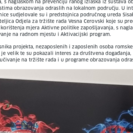
, s naglaskom na prevenciju ranog izlaska iz sustava o
tima obrazovanja odraslih na lokalnom području. U in
onice sudjelovale su i predstojnica područnog ureda Sisa
teljica Odjela za tržište rada Vesna Cerovski koje su pre
korištenja mjera Aktivne politike zapošljavanja, s nag
anje na radnom mjestu i Aktivacijski program.
snika projekta, nezaposlenih i zaposlenih osoba romske
je velik te su pokazali interes za društvena događanja, 
jučivanje na tržište rada i u programe obrazovanja odras