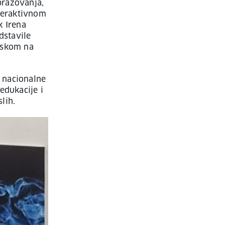
brazovanja,
teraktivnom
k Irena
dstavile
laskom na
 nacionalne
edukacije i
lih.