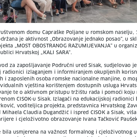
uštvenom domu Capraške Poljane u romskom naselju, 1
 održana je aktivnost „Obrazovanje jednako posao“, u sk
rojekta „MOST OBOSTRANOG RAZUMIJEVANJA“ u organiza
blici Hrvatskoj „KALI SARA“.
vod za zapošljavanje Područni ured Sisak, sudjelovao je
j radionici izlaganjem i informiranjem okupljenih korisn
h i zaposlenih osoba romske nacionalne manjine, o m
ividualnih vještina korištenjem dostupnih usluga Hrvat
vanje te o aktivnom pristupu tržištu rada i pomoći koju
enom CISOK-u Sisak. Izlagači na edukacijskoj radionici b
rković, voditeljica projekta, predstavnica Hrvatskog Za
d Mihaela Claudia Dugandžić i ispred CISOK a Sisak, viša
arijere i cjeloživotno obrazovanje Ivana Tačković Paušek
e bila usmjerena na važnost formalnog i cjeloživotnog u