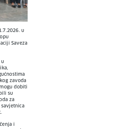
.7.2026. u
lopu
ciji Saveza
 u
ika,
ogućnostima
skog zavoda
 mogu dobiti
ili su
voda za
 savjetnica
.
čenja i