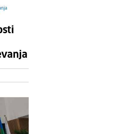
anja
sti
evanja