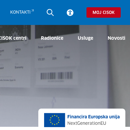
KONTAKTI
MOJ CISOK
CISOK centri
Radionice
Usluge
Novosti