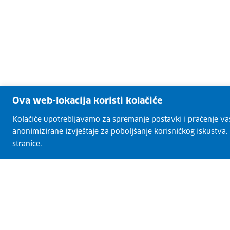
Ova web-lokacija koristi kolačiće
Kolačiće upotrebljavamo za spremanje postavki i praćenje vaših
anonimizirane izvještaje za poboljšanje korisničkog iskustva
stranice.
CISOK centri
O CISOK-u