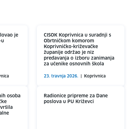
lovao je
CISOK Koprivnica u suradnji s
-u
Obrtničkom komorom
Koprivničko-križevačke
županije održao je niz
predavanja o izboru zanimanja
za učenike osnovnih škola
vnica
23. travnja 2026.
|
Koprivnica
nih osoba
Radionice pripreme za Dane
čke
poslova u PU Križevci
vršila
alne