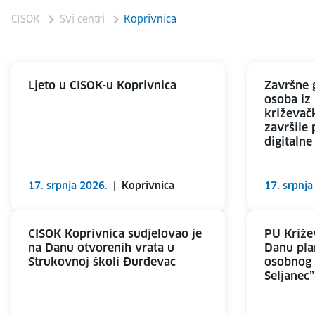
CISOK
Svi centri
Koprivnica
Ljeto u CISOK-u Koprivnica
Završne 
osoba iz
križevač
završile
digitalne
17. srpnja 2026.
|
Koprivnica
17. srpnja
CISOK Koprivnica sudjelovao je
PU Križe
na Danu otvorenih vrata u
Danu plan
Strukovnoj školi Đurđevac
osobnog 
Seljanec”