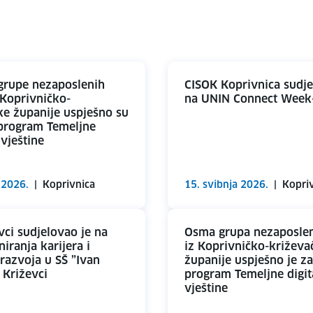
grupe nezaposlenih
CISOK Koprivnica sudje
 Koprivničko-
na UNIN Connect Week
ke županije uspješno su
 program Temeljne
 vještine
 2026.
|
Koprivnica
15. svibnja 2026.
|
Kopri
vci sudjelovao je na
Osma grupa nezaposle
iranja karijera i
iz Koprivničko-križeva
razvoja u SŠ ”Ivan
županije uspješno je za
 Križevci
program Temeljne digit
vještine