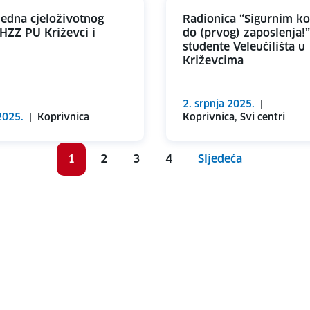
jedna cjeloživotnog
Radionica “Sigurnim k
 HZZ PU Križevci i
do (prvog) zaposlenja!”
studente Veleučilišta u
Križevcima
2. srpnja 2025.
|
2025.
|
Koprivnica
Koprivnica, Svi centri
1
2
3
4
Sljedeća