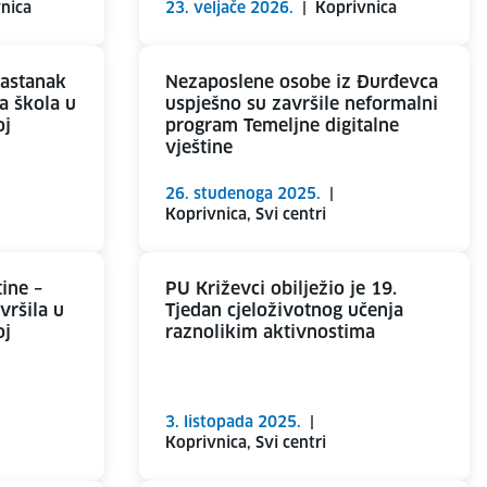
nica
23. veljače 2026.
|
Koprivnica
sastanak
Nezaposlene osobe iz Đurđevca
a škola u
uspješno su završile neformalni
oj
program Temeljne digitalne
vještine
26. studenoga 2025.
|
Koprivnica, Svi centri
tine –
PU Križevci obilježio je 19.
vršila u
Tjedan cjeloživotnog učenja
oj
raznolikim aktivnostima
3. listopada 2025.
|
Koprivnica, Svi centri