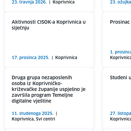
23. travnja 2026.
|
Koprivnica
23. ožujk
Aktivnosti CISOK-a Koprivnica u
Prosinac
siječnju
1. prosinc
17. prosinca 2025.
|
Koprivnica
Koprivnica
Druga grupa nezaposlenih
Studeni 
osoba iz Koprivničko-
križevačke županije uspješno je
završila program Temeljne
digitalne vještine
11. studenoga 2025.
|
27. listop
Koprivnica, Svi centri
Koprivnica