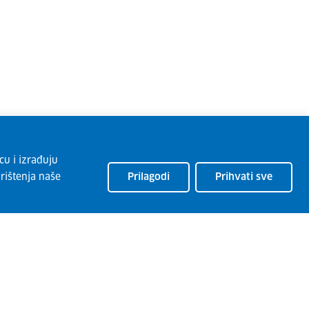
cu i izrađuju
rištenja naše
Prilagodi
Prihvati sve