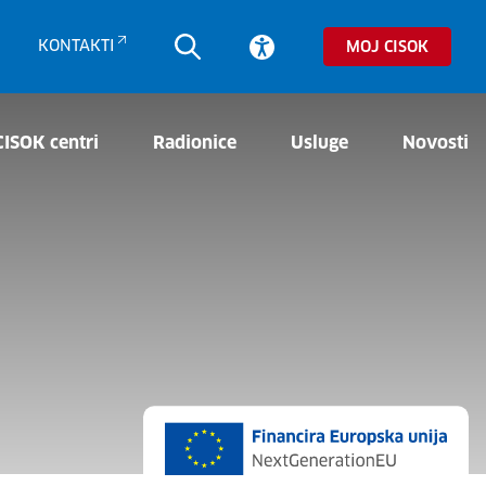
KONTAKTI
MOJ CISOK
CISOK centri
Radionice
Usluge
Novosti