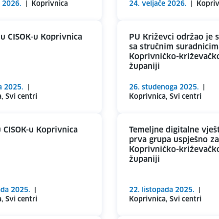
a 2026.
|
Koprivnica
24. veljače 2026.
|
Kopriv
 u CISOK-u Koprivnica
PU Križevci održao je 
sa stručnim suradnicim
Koprivničko-križevačk
županiji
a 2025.
|
26. studenoga 2025.
|
, Svi centri
Koprivnica, Svi centri
u CISOK-u Koprivnica
Temeljne digitalne vješ
prva grupa uspješno za
Koprivničko-križevačk
županiji
ada 2025.
|
22. listopada 2025.
|
, Svi centri
Koprivnica, Svi centri