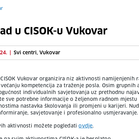
ar
pad u CISOK-u Vukovar
24.
|
Svi centri, Vukovar
 CISOK Vukovar organizira niz aktivnosti namijenjenih 
povećanju kompetencija za traženje posla. Osim grupnih a
gućnost individualnih savjetovanja uz prethodnu najav
jte sve potrebne informacije o željenom radnom mjestu i
nostima nastavka školovanja ili promjeni u karijeri. N
nformiranje, savjetovanje i profesionalno usmjeravanje.
ih aktivnosti možete pogledati
ovdje
.