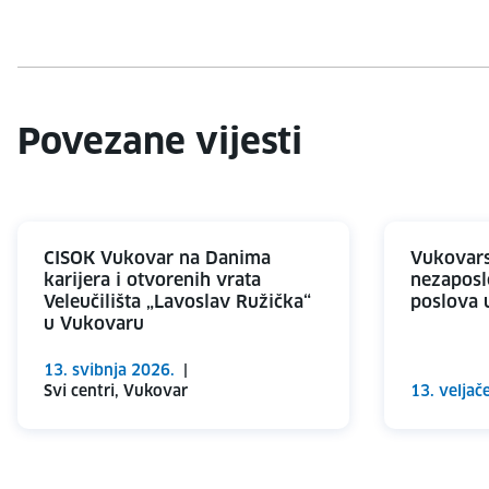
Povezane vijesti
CISOK Vukovar na Danima
Vukovars
karijera i otvorenih vrata
nezaposl
Veleučilišta „Lavoslav Ružička“
poslova 
u Vukovaru
13. svibnja 2026.
|
Svi centri, Vukovar
13. veljač