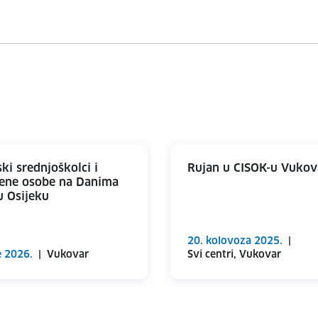
ki srednjoškolci i
Rujan u CISOK-u Vukov
ene osobe na Danima
u Osijeku
20. kolovoza 2025.
|
e 2026.
|
Vukovar
Svi centri, Vukovar