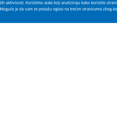
 aktivnosti. Koristimo alate koji analiziraju kako koristite strani
. Moguće je da vam se pokažu oglasi na trećim stranicama zbog ko
Pretplatite se na naš bilten
Suglasan sam s tim da se moji osobni podatci
obrađuju u skladu s Izjavom o zaštiti podataka za
potrebe izrade popisa primatelja biltena EURES i
Vi