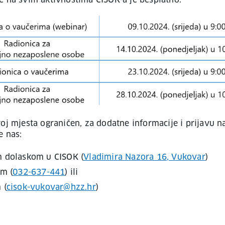
e na svim aktivnostima CISOK-a je besplatno.
roj mjesta ograničen, za dodatne informacije i prijavu n
e nas:
 dolaskom u CISOK (
Vladimira Nazora 16, Vukovar
)
om (
032-637-441
) ili
 (
cisok-vukovar@hzz.hr
)