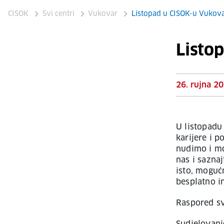
CISOK
Svi centri
Vukovar
Listopad u CISOK-u Vukov
Listo
26. rujna 20
U listopadu
karijere i 
nudimo i mo
nas i sazna
isto, moguć
besplatno i
Raspored sv