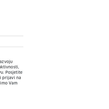
razvoju
ktivnosti,
u. Posjetite
 prijavi na
udimo Vam