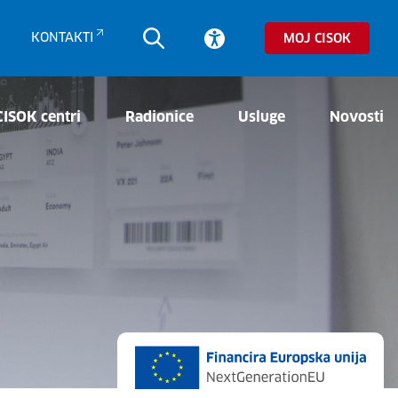
KONTAKTI
MOJ CISOK
CISOK centri
Radionice
Usluge
Novosti