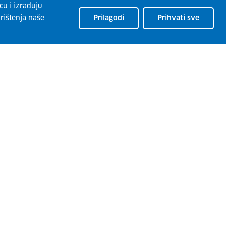
cu i izrađuju
rištenja naše
Prilagodi
Prihvati sve