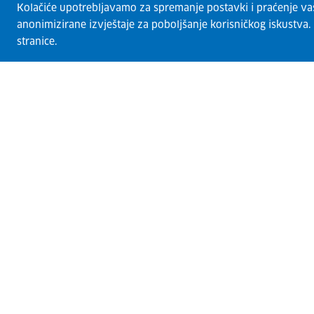
Kolačiće upotrebljavamo za spremanje postavki i praćenje vaših
anonimizirane izvještaje za poboljšanje korisničkog iskustva
stranice.
CISOK centri
O CISOK-u
Radionice
Kontakti
Usluge
Razvoj karijere
Garancija za mlade
Euro Guidance Network
Novosti
Izjava o pristupačnosti