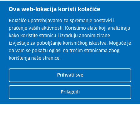
Ova web-lokacija koristi kolačiće
Kolačiće upotrebljavamo za spremanje postavki i
praćenje vaših aktivnosti. Koristimo alate koji analiziraju
kako koristite stranicu i izrađuju anonimizirane
izvještaje za poboljšanje korisničkog iskustva. Moguće je
da vam se pokažu oglasi na trećim stranicama zbog
korištenja naše stranice.
Prihvati sve
Prilagodi
CISOK centri
O CISOK-u
Radionice
Kontakti
Usluge
Razvoj karijere