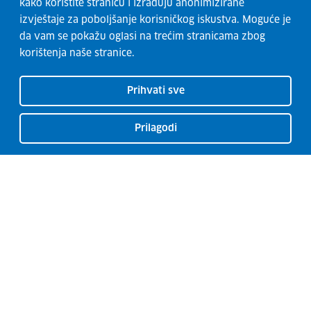
kako koristite stranicu i izrađuju anonimizirane
izvještaje za poboljšanje korisničkog iskustva. Moguće je
da vam se pokažu oglasi na trećim stranicama zbog
korištenja naše stranice.
Prihvati sve
Prilagodi
CISOK centri
O CISOK-u
Radionice
Kontakti
Usluge
Razvoj karijere
Garancija za mlade
Euro Guidance Network
Novosti
Izjava o pristupačnosti