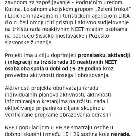
zavodom za zapošljavanje – Područnim uredom
Kutina, Lokalnom akcijskom grupom „Zeleni trokut“
i Lipičkom razvojnom i turističkom agencijom LIRA
d.o.o. želi omogućiti pristup i aktivno sudjelovanje
na tržištu rada neaktivnim NEET mladim osobama
na području Sisačko-moslavačke i Požeško-
slavonske županije.
Projekt ima u cilju doprinijeti
pronalasku, aktivaciji
i integraciji na tržište rada 10 neaktivnih NEET
osoba oba spola u dobi od 15-29 godina
kroz
provedbu aktivnosti dosega i obrazovanja.
Aktivnosti projekta obuhvaćaju izradu
individualnih planova aktivnosti, aktivnosti
informiranja o kretanjima na tržištu rada i
uključivanje pripadnika ciljane skupine u
verificirane programe obrazovanja odraslih.
NEET populacijom u RH se smatraju osobe u
dobnoj skupini između 15 i 29 godina koje
ne rade,