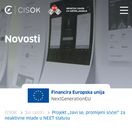
Novosti
CISOK
Svi centri
Projekt „Javi se, promijeni s(v)e!“ za
neaktivne mlade u NEET statusu