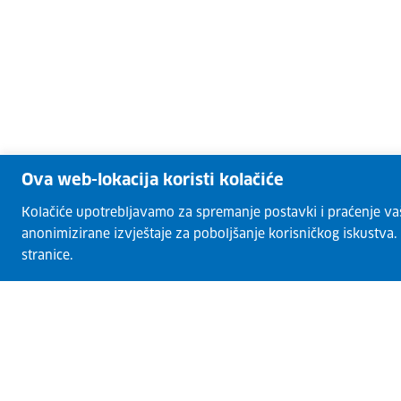
Ova web-lokacija koristi kolačiće
Kolačiće upotrebljavamo za spremanje postavki i praćenje vaših
anonimizirane izvještaje za poboljšanje korisničkog iskustva
stranice.
CISOK centri
O CISOK-u