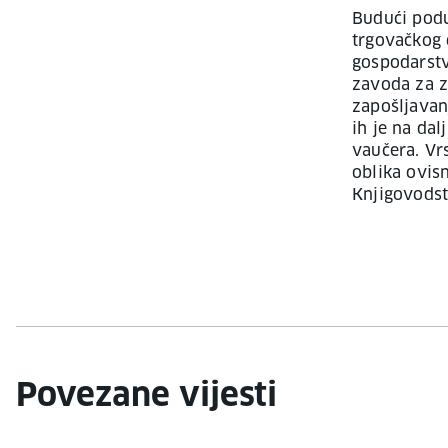
Budući podu
trgovačkog d
gospodarstv
zavoda za z
zapošljavan
ih je na da
vaučera. Vr
oblika ovisn
Knjigovodst
Povezane vijesti