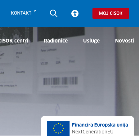
KONTAKTI
MOJ CISOK
CISOK centri
Radionice
Usluge
Novosti