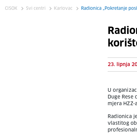
CISOK
Svi centri
Karlovac
Radionica „Pokretanje posl
Radio
koriš
23. lipnja 2
U organizac
Duge Rese o
mjera HZZ-a
Radionica j
vlastitog o
profesionaln