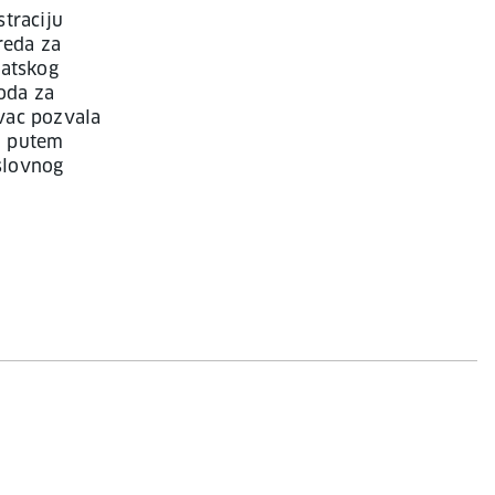
straciju
reda za
vatskog
oda za
ovac pozvala
a putem
slovnog