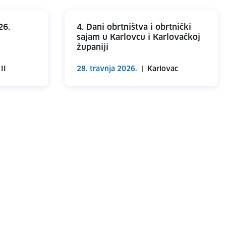
26.
4. Dani obrtništva i obrtnički
sajam u Karlovcu i Karlovačkoj
županiji
II
28. travnja 2026.
|
Karlovac