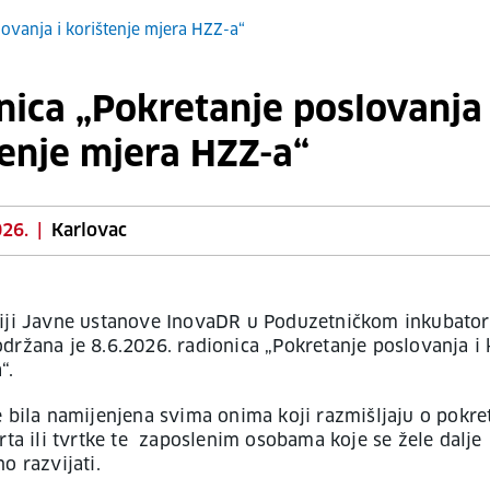
ovanja i korištenje mjera HZZ-a“
nica „Pokretanje poslovanja 
tenje mjera HZZ-a“
026.
|
Karlovac
iji Javne ustanove InovaDR u Poduzetničkom inkubato
držana je 8.6.2026. radionica „Pokretanje poslovanja i 
“.
e bila namijenjena svima onima koji razmišljaju o pokre
brta ili tvrtke te zaposlenim osobama koje se žele dalje
o razvijati.