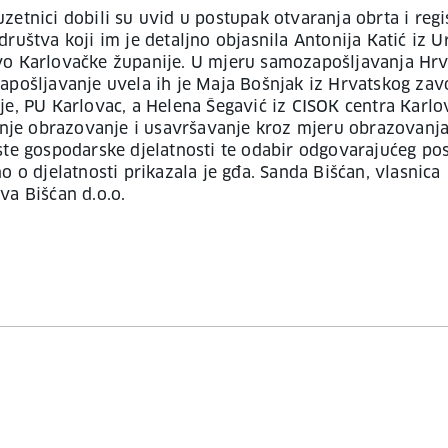
zetnici dobili su uvid u postupak otvaranja obrta i regi
ruštva koji im je detaljno objasnila Antonija Katić iz U
o Karlovačke županije. U mjeru samozapošljavanja Hr
apošljavanje uvela ih je Maja Bošnjak iz Hrvatskog zav
je, PU Karlovac, a Helena Šegavić iz CISOK centra Karl
ljnje obrazovanje i usavršavanje kroz mjeru obrazovanj
ste gospodarske djelatnosti te odabir odgovarajućeg po
o o djelatnosti prikazala je gđa. Sanda Bišćan, vlasnica
va Bišćan d.o.o.