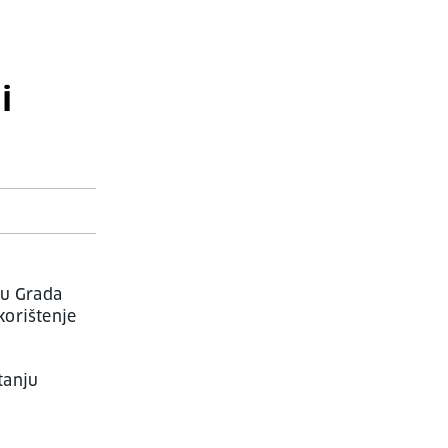
i
ru Grada
korištenje
tanju