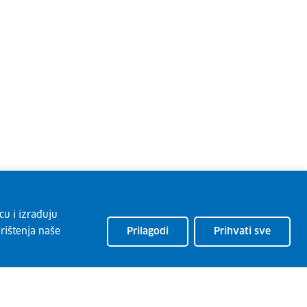
cu i izrađuju
rištenja naše
Prilagodi
Prihvati sve