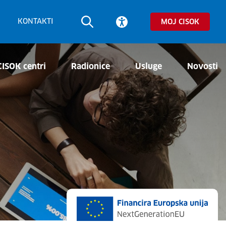
KONTAKTI
MOJ CISOK
CISOK centri
Radionice
Usluge
Novosti