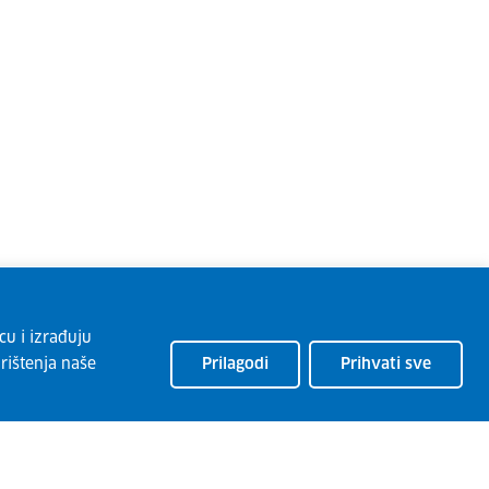
cu i izrađuju
rištenja naše
Prilagodi
Prihvati sve