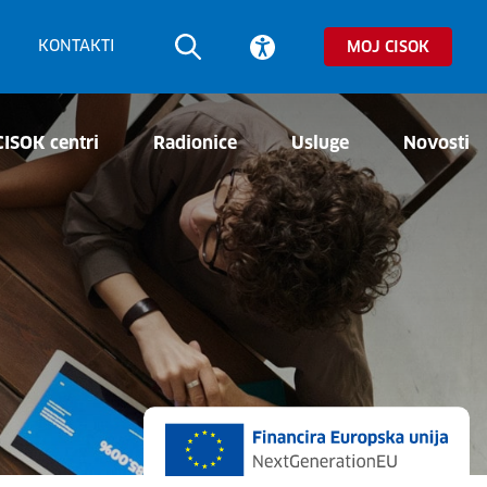
KONTAKTI
MOJ CISOK
CISOK centri
Radionice
Usluge
Novosti