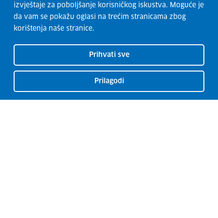
izvještaje za poboljšanje korisničkog iskustva. Moguće je
da vam se pokažu oglasi na trećim stranicama zbog
korištenja naše stranice.
Prihvati sve
Prilagodi
CISOK centri
O CISOK-u
Radionice
Kontakti
Usluge
Razvoj karijere
Garancija za mlade
Euro Guidance Network
Novosti
Izjava o pristupačnosti
Pretplatite se na naš bilten