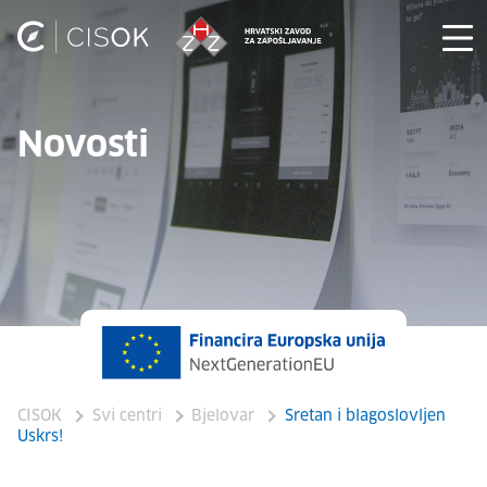
Novosti
CISOK
Svi centri
Bjelovar
Sretan i blagoslovljen
Uskrs!