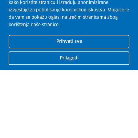
kako koristite stranicu i izrađuju anonimizirane
izvještaje za poboljšanje korisničkog iskustva. Moguće je
da vam se pokažu oglasi na trećim stranicama zbog
korištenja naše stranice.
Prihvati sve
Prilagodi
CISOK centri
O CISOK-u
Radionice
Kontakti
Usluge
Razvoj karijere
Garancija za mlade
Euro Guidance Network
Novosti
Izjava o pristupačnosti