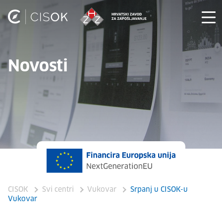
Novosti
CISOK
Svi centri
Vukovar
Srpanj u CISOK-u
Vukovar