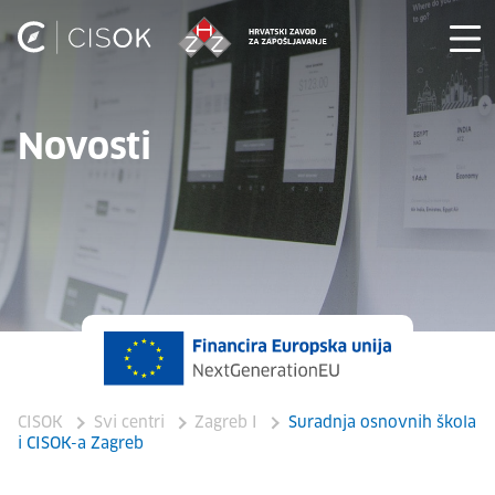
Novosti
CISOK
Svi centri
Zagreb I
Suradnja osnovnih škola
i CISOK-a Zagreb