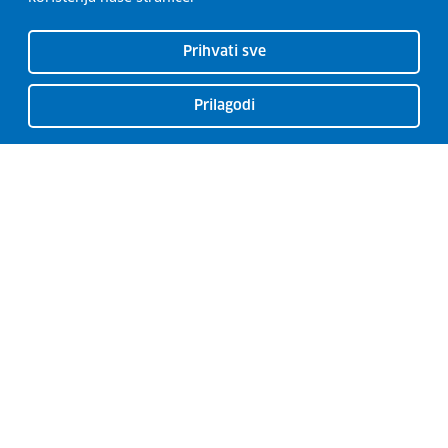
Prihvati sve
Prilagodi
CISOK centri
O CISOK-u
Radionice
Kontakti
Usluge
Razvoj karijere
Garancija za mlade
Euro Guidance Network
Novosti
Izjava o pristupačnosti
Pretplatite se na naš bilten