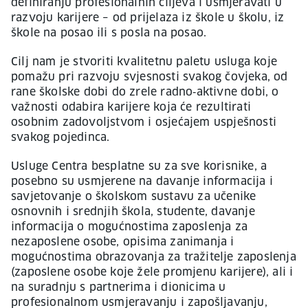
definiranju profesionalnih ciljeva i usmjeravati u
razvoju karijere – od prijelaza iz škole u školu, iz
škole na posao ili s posla na posao.
Cilj nam je stvoriti kvalitetnu paletu usluga koje
pomažu pri razvoju svjesnosti svakog čovjeka, od
rane školske dobi do zrele radno‐aktivne dobi, o
važnosti odabira karijere koja će rezultirati
osobnim zadovoljstvom i osjećajem uspješnosti
svakog pojedinca.
Usluge Centra besplatne su za sve korisnike, a
posebno su usmjerene na davanje informacija i
savjetovanje o školskom sustavu za učenike
osnovnih i srednjih škola, studente, davanje
informacija o mogućnostima zaposlenja za
nezaposlene osobe, opisima zanimanja i
mogućnostima obrazovanja za tražitelje zaposlenja
(zaposlene osobe koje žele promjenu karijere), ali i
na suradnju s partnerima i dionicima u
profesionalnom usmjeravanju i zapošljavanju,