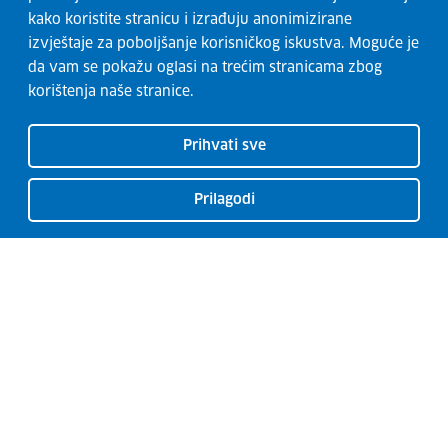
kako koristite stranicu i izrađuju anonimizirane
izvještaje za poboljšanje korisničkog iskustva. Moguće je
da vam se pokažu oglasi na trećim stranicama zbog
korištenja naše stranice.
Prihvati sve
Prilagodi
CISOK centri
O CISOK-u
Radionice
Kontakti
Usluge
Razvoj karijere
Garancija za mlade
Euro Guidance Network
Novosti
Izjava o pristupačnosti