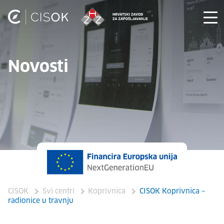
Novosti
CISOK
Svi centri
Koprivnica
CISOK Koprivnica –
radionice u travnju