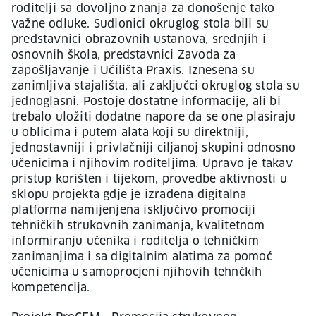
roditelji sa dovoljno znanja za donošenje tako
važne odluke. Sudionici okruglog stola bili su
predstavnici obrazovnih ustanova, srednjih i
osnovnih škola, predstavnici Zavoda za
zapošljavanje i Učilišta Praxis. Iznesena su
zanimljiva stajališta, ali zaključci okruglog stola su
jednoglasni. Postoje dostatne informacije, ali bi
trebalo uložiti dodatne napore da se one plasiraju
u oblicima i putem alata koji su direktniji,
jednostavniji i privlačniji ciljanoj skupini odnosno
učenicima i njihovim roditeljima. Upravo je takav
pristup korišten i tijekom, provedbe aktivnosti u
sklopu projekta gdje je izrađena digitalna
platforma namijenjena isključivo promociji
tehničkih strukovnih zanimanja, kvalitetnom
informiranju učenika i roditelja o tehničkim
zanimanjima i sa digitalnim alatima za pomoć
učenicima u samoprocjeni njihovih tehnčkih
kompetencija.