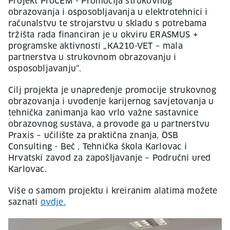
Projekt ProCEM - Promocija strukovnog
obrazovanja i osposobljavanja u elektrotehnici i
računalstvu te strojarstvu u skladu s potrebama
tržišta rada financiran je u okviru ERASMUS +
programske aktivnosti „KA210-VET – mala
partnerstva u strukovnom obrazovanju i
osposobljavanju“.
Cilj projekta je unapređenje promocije strukovnog
obrazovanja i uvođenje karijernog savjetovanja u
tehnička zanimanja kao vrlo važne sastavnice
obrazovnog sustava, a provode ga u partnerstvu
Praxis – učilište za praktična znanja, ÖSB
Consulting - Beč , Tehnička škola Karlovac i
Hrvatski zavod za zapošljavanje – Područni ured
Karlovac.
Više o samom projektu i kreiranim alatima možete
saznati
ovdje.